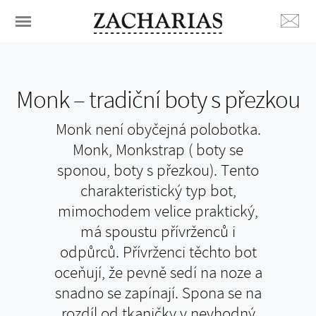
Monk – tradiční boty s přezkou
Monk není obyčejná polobotka.
Monk, Monkstrap ( boty se
sponou, boty s přezkou). Tento
charakteristický typ bot,
mimochodem velice praktický,
má spoustu přívrženců i
odpůrců. Přívrženci těchto bot
oceňují, že pevně sedí na noze a
snadno se zapínají. Spona se na
rozdíl od tkaničky v nevhodný